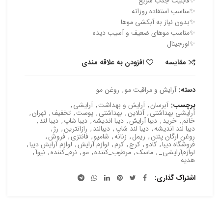
✨قابلیت جذب سریع
✨مناسب استفاده روزانه
✨بدون نیاز به آبکشی موها
✨مناسب موهای ضعیف و آسیب دیده
✨اورجینال
مقایسه
افزودن به علاقه مندی
دسته:
آرایش و مراقبت مو
,
روغن مو
برچسب:
‫آبرسان
,
آرایش و بهداشت
,
آرایشی
,
آرایشی بهداشتی
,
آنلاین
,
بهداشتی
,
پوست
,
تخفیف
,
تهران
,
خانم
,
خرید
,
دیبا آرایش
,
دیبا اندیشه
,
دیبا شاپ
,
دیبا لند
,
دیبا لند اندیشه
,
دیبا لند شاپ
,
دیبالند
,
رازانترین
,
رژ
,
روغن ارگان پنتن
,
ریمل
,
زنانه
,
شامپو
,
فانتزی
,
فروش
,
فروشگاه دیبا
,
کادو
,
کرج
,
کرم
,
لوازم آرایش
,
لوازم آرایش دیبا
,
لوازم‬‪_‬‫آرایشی
,
ماسک
,
مرطوب_کننده
,
مو
,
نرم_کننده
,
نیوآ
,
هدیه‬
اشتراک گذاری