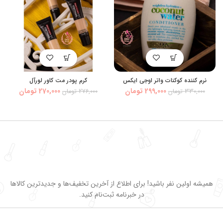
نرم کننده کوکنات واتر اوجی ایکس
کرم پودر مت کاور لورآل
قیمت
قیمت
قیمت
قیمت
299,000
تومان
270,000
تومان
330,000
تومان
276,000
تومان
اصلی:
فعلی:
اصلی:
فعلی:
330,000 تومان
299,000 تومان.
276,000 تومان
270,000 تومان
بود.
بود.
همیشه اولین نفر باشید! برای اطلاع از آخرین تخفیف‌ها و جدیدترین کالاها
در خبرنامه ثبت‌نام کنید.